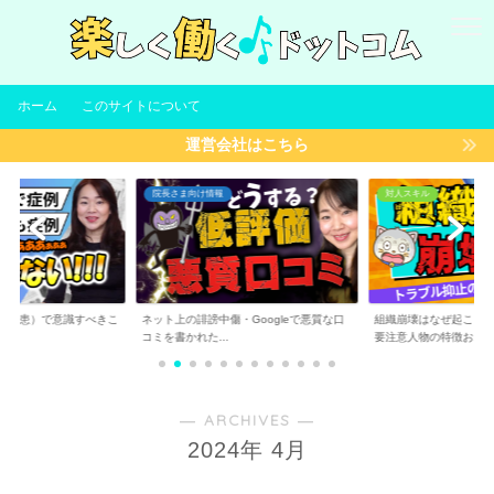
ホーム
このサイトについて
運営会社はこちら
院長さま向け情報
対人スキル
（集患）で意識すべきこ
ネット上の誹謗中傷・Googleで悪質な口
組織崩壊はなぜ起こる
コミを書かれた...
要注意人物の特徴お...
― ARCHIVES ―
2024年 4月