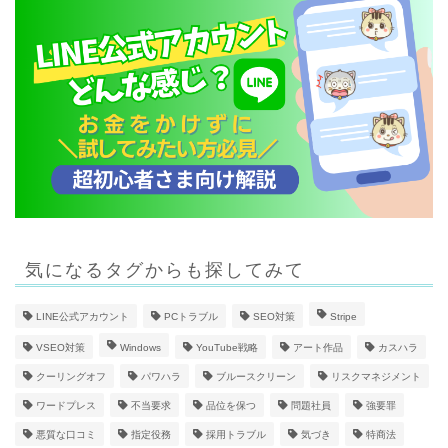
気になるタグからも探してみて
LINE公式アカウント
PCトラブル
SEO対策
Stripe
VSEO対策
Windows
YouTube戦略
アート作品
カスハラ
クーリングオフ
パワハラ
ブルースクリーン
リスクマネジメント
ワードプレス
不当要求
品位を保つ
問題社員
強要罪
悪質な口コミ
指定役務
採用トラブル
気づき
特商法