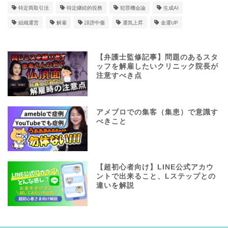
特定商取引法
特定継続的役務
犯罪機会論
生成AI
組織運営
解雇
誹謗中傷
運気上昇
金運UP
【弁護士監修記事】問題のあるスタ
ッフを解雇したいクリニック院長が
注意すべき点
アメブロでの集客（集患）で意識す
べきこと
【超初心者向け】LINE公式アカウ
ントで出来ること、Lステップとの
違いを解説