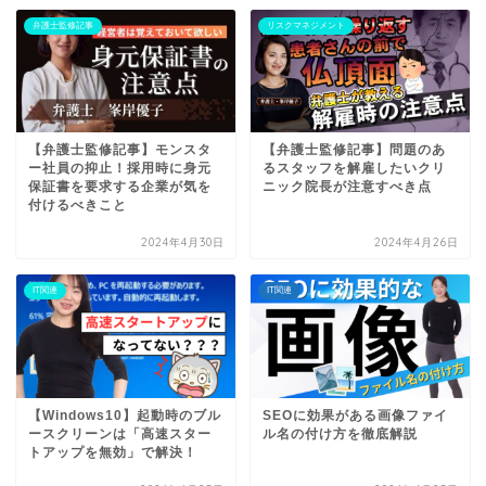
弁護士監修記事
リスクマネジメント
【弁護士監修記事】モンスタ
【弁護士監修記事】問題のあ
ー社員の抑止！採用時に身元
るスタッフを解雇したいクリ
保証書を要求する企業が気を
ニック院長が注意すべき点
付けるべきこと
2024年4月30日
2024年4月26日
IT関連
IT関連
【Windows10】起動時のブル
SEOに効果がある画像ファイ
ースクリーンは「高速スター
ル名の付け方を徹底解説
トアップを無効」で解決！