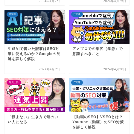
2024年4月25日
2024年4月25日
IT関連
IT関連
生成AIで書いた記事はSEO対
アメブロでの集客（集患）で
策に使えるのか？Googleの見
意識すべきこと
解を詳しく解説
2024年4月21日
2024年4月20日
運気上昇
IT関連
「恨まない」生き方で運のい
【動画のSEO】VSEOとは？
い人になる
Youtube（動画）のSEO対策
を詳しく解説