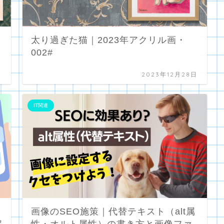
太り過ぎた猫｜2023年アクリル画・
002#
日
2023年12月28日
IT関連
画像のSEO施策｜代替テキスト（alt属
解
性・オルト属性）の書き方と画像ファ