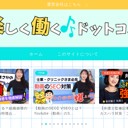
運営会社はこちら
ホーム
このサイトについて
弁護士監修記事
院長さま向け情報
SEOとは？
【弁護士監修記事】小規模事業者の
【クリニック院
S...
カスハラ対策「これって強...
き！徹底解説｜問