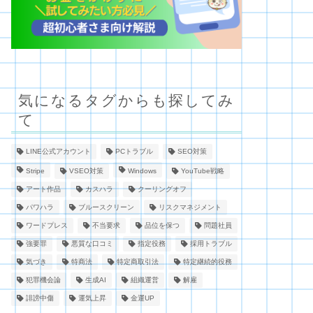
気になるタグからも探してみ
て
LINE公式アカウント
PCトラブル
SEO対策
Stripe
VSEO対策
Windows
YouTube戦略
アート作品
カスハラ
クーリングオフ
パワハラ
ブルースクリーン
リスクマネジメント
ワードプレス
不当要求
品位を保つ
問題社員
強要罪
悪質な口コミ
指定役務
採用トラブル
気づき
特商法
特定商取引法
特定継続的役務
犯罪機会論
生成AI
組織運営
解雇
誹謗中傷
運気上昇
金運UP