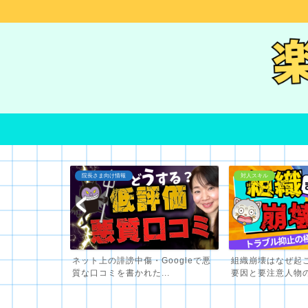
対人スキル
IT関連
oogleで悪
組織崩壊はなぜ起こる？組織崩壊の
【動画のSEO】V
..
要因と要注意人物の特徴お...
Youtube（動画）の