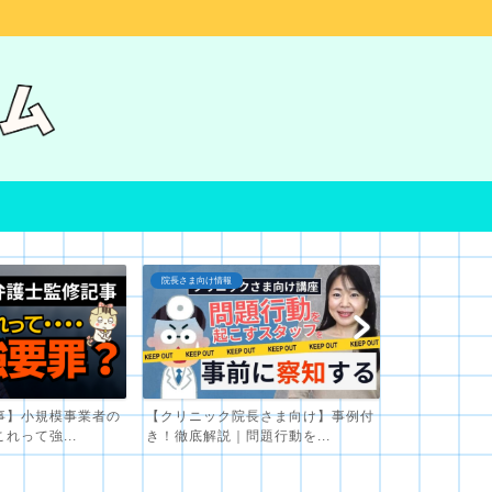
対人スキル
院長さま向け情報
長さま向け】事例付
採用してはいけない人の見極め方｜
クリニックス
題行動を...
面接時に注意すべき４つの...
｜ボス的なお