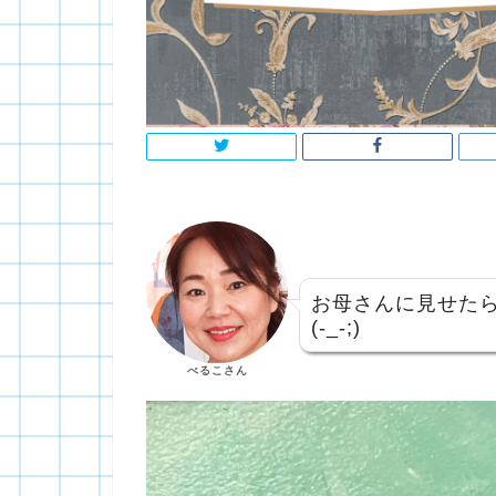
お母さんに見せた
(-_-;)
べるこさん