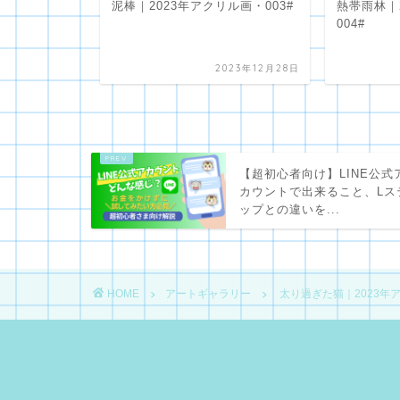
クリル画・
泥棒｜2023年アクリル画・003#
熱帯雨林｜
004#
023年12月29日
2023年12月28日
【超初心者向け】LINE公式
カウントで出来ること、Lス
ップとの違いを...
HOME
アートギャラリー
太り過ぎた猫｜2023年ア