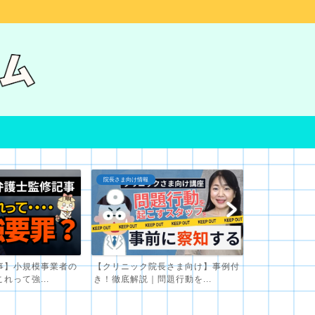
対人スキル
院長さま向け情報
長さま向け】事例付
採用してはいけない人の見極め方｜
クリニックス
題行動を...
面接時に注意すべき４つの...
｜ボス的なお