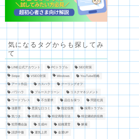
気になるタグからも探してみ
て
LINE公式アカウント
PCトラブル
SEO対策
Stripe
VSEO対策
Windows
YouTube戦略
アート作品
カスハラ
クーリングオフ
パワハラ
ブルースクリーン
リスクマネジメント
ワードプレス
不当要求
品位を保つ
問題社員
強要罪
悪質な口コミ
指定役務
採用トラブル
気づき
特商法
特定商取引法
特定継続的役務
犯罪機会論
生成AI
組織運営
解雇
誹謗中傷
運気上昇
金運UP