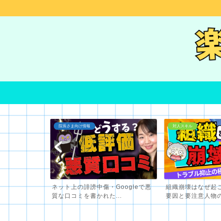
対人スキル
IT関連
oogleで悪
組織崩壊はなぜ起こる？組織崩壊の
【動画のSEO】V
..
要因と要注意人物の特徴お...
Youtube（動画）の