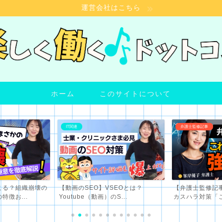
運営会社はこちら
ホーム
このサイトについて
弁護士監修記事
院長さま向け情報
SEOとは？
【弁護士監修記事】小規模事業者の
【クリニック院
S...
カスハラ対策「これって強...
き！徹底解説｜問