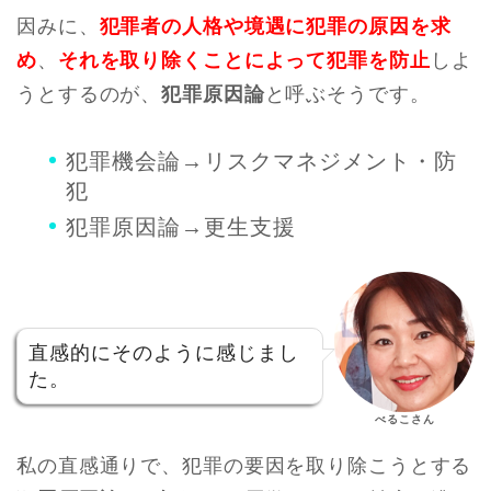
因みに、
犯罪者の人格や境遇に犯罪の原因を求
め
、
それを取り除くことによって犯罪を防止
しよ
うとするのが、
犯罪原因論
と呼ぶそうです。
犯罪機会論→リスクマネジメント・防
犯
犯罪原因論→更生支援
直感的にそのように感じまし
た。
べるこさん
私の直感通りで、犯罪の要因を取り除こうとする