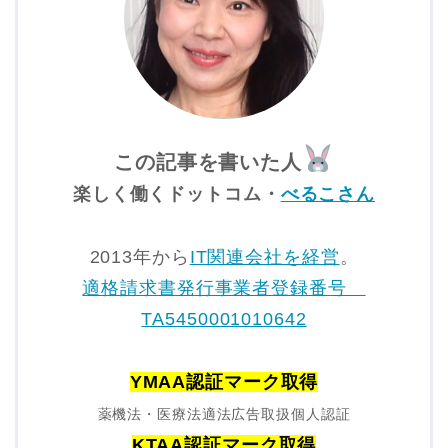
この記事を書いた人
楽しく働くドットコム・
べるこさん
2013年から
IT関連会社を経営
。
適格請求書発行事業者登録番号
TA5450001010642
YMAA認証マーク取得
薬機法・医療法適法広告取扱個人認証
KTAA認証マーク取得