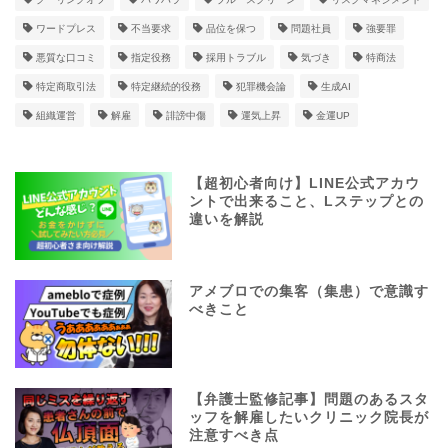
ワードプレス
不当要求
品位を保つ
問題社員
強要罪
悪質な口コミ
指定役務
採用トラブル
気づき
特商法
特定商取引法
特定継続的役務
犯罪機会論
生成AI
組織運営
解雇
誹謗中傷
運気上昇
金運UP
【超初心者向け】LINE公式アカウ
ントで出来ること、Lステップとの
違いを解説
アメブロでの集客（集患）で意識す
べきこと
【弁護士監修記事】問題のあるスタ
ッフを解雇したいクリニック院長が
注意すべき点