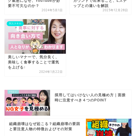
ク集患になぜ、YouTubeが必
カウントで出来ること、Lステ
要不可欠なのか？
ップとの違いを解説
2024年5月1日
2023年12月28日
対人スキル
美しいマナーで、気分良く、
美味しく食事することで運気
を上げる↑
2024年1月22日
採用してはいけない人の見極め方｜面接
時に注意すべき４つのPOINT
組織崩壊はなぜ起こる？組織崩壊の要因
と要注意人物の特徴およびその対策