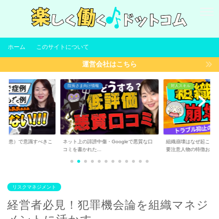
ホーム
このサイトについて
運営会社はこちら
院長さま向け情報
対人スキル
（集患）で意識すべきこ
ネット上の誹謗中傷・Googleで悪質な口
組織崩壊はなぜ起こる
コミを書かれた...
要注意人物の特徴お...
リスクマネジメント
経営者必見！犯罪機会論を組織マネジ