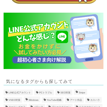
気になるタグからも探してみて
LINE公式アカウント
PCトラブル
SEO対策
Stripe
VSEO対策
Windows
YouTube戦略
アート作品
カスハラ
クーリングオフ
パワハラ
ブルースクリーン
リスクマネジメント