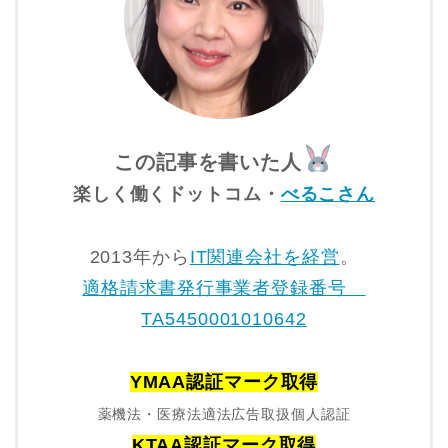
この記事を書いた人
楽しく働くドットコム・
べるこさん
2013年から
IT関連会社を経営
。
適格請求書発行事業者登録番号
TA5450001010642
YMAA認証マーク取得
薬機法・医療法適法広告取扱個人認証
KTAA認証マーク取得