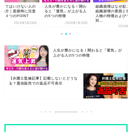
用してはいけない人の
人生が豊かになる！関わ
組織崩壊はなぜ起こ
極め方｜面接時に注意
ると「運気」が上がる人
組織崩壊の要因と要
き４つのPOINT
の5つの特徴
人物の特徴およびそ
対...
2024年3月26日
2024年1月20日
2024年4
人生が豊かになる！関わると「運気」が
上がる人の5つの特徴
【弁護士監修記事】記載しないとどうな
る？通信販売での返品不可表示