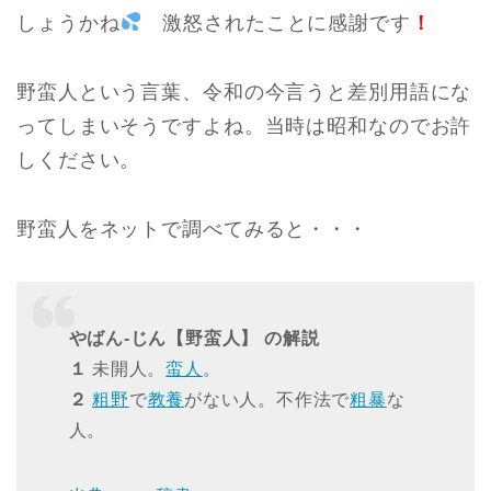
しょうかね
激怒されたことに感謝です
！
野蛮人という言葉、令和の今言うと差別用語にな
ってしまいそうですよね。当時は昭和なのでお許
しください。
野蛮人をネットで調べてみると・・・
やばん‐じん【野蛮人】 の解説
１
未開人。
蛮人
。
２
粗野
で
教養
がない人。不作法で
粗暴
な
人。