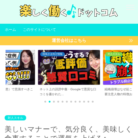
ホーム
このサイトについて
運営会社はこちら
院長さま向け情報
対人スキル
（集患）で意識すべきこ
ネット上の誹謗中傷・Googleで悪質な口
組織崩壊はなぜ起こる
コミを書かれた...
要注意人物の特徴お...
対人スキル
美しいマナーで、気分良く、美味しく