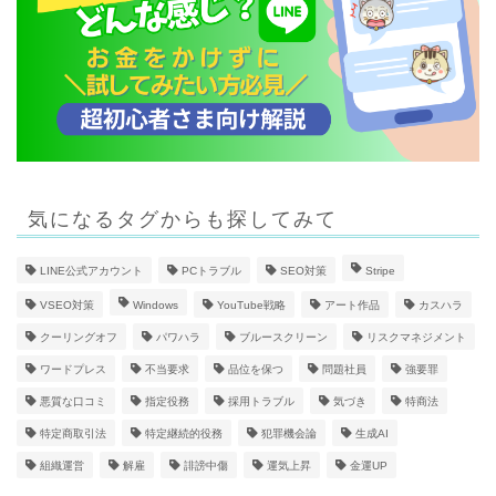
気になるタグからも探してみて
LINE公式アカウント
PCトラブル
SEO対策
Stripe
VSEO対策
Windows
YouTube戦略
アート作品
カスハラ
クーリングオフ
パワハラ
ブルースクリーン
リスクマネジメント
ワードプレス
不当要求
品位を保つ
問題社員
強要罪
悪質な口コミ
指定役務
採用トラブル
気づき
特商法
特定商取引法
特定継続的役務
犯罪機会論
生成AI
組織運営
解雇
誹謗中傷
運気上昇
金運UP