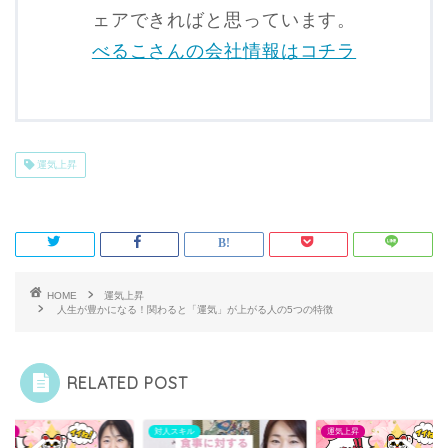
ェアできればと思っています。
べるこさんの会社情報はコチラ
運気上昇
HOME
運気上昇
人生が豊かになる！関わると「運気」が上がる人の5つの特徴
RELATED POST
上昇
対人スキル
運気上昇