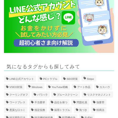
気になるタグからも探してみて
LINE公式アカウント
PCトラブル
SEO対策
Stripe
VSEO対策
Windows
YouTube戦略
アート作品
カスハラ
クーリングオフ
パワハラ
ブルースクリーン
リスクマネジメント
ワードプレス
不当要求
品位を保つ
問題社員
強要罪
悪質な口コミ
指定役務
採用トラブル
気づき
特商法
特定商取引法
特定継続的役務
犯罪機会論
生成AI