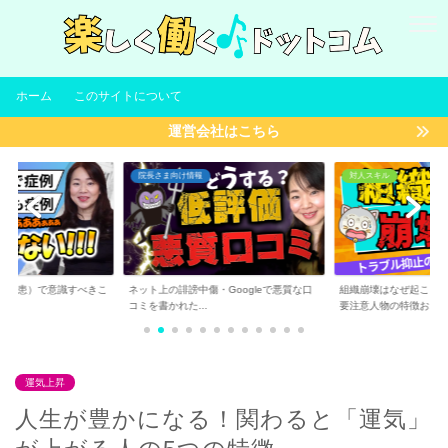
ホーム
このサイトについて
運営会社はこちら
院長さま向け情報
対人スキル
（集患）で意識すべきこ
ネット上の誹謗中傷・Googleで悪質な口
組織崩壊はなぜ起こる
コミを書かれた...
要注意人物の特徴お...
運気上昇
人生が豊かになる！関わると「運気」