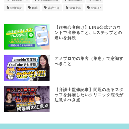
組織運営
解雇
誹謗中傷
運気上昇
金運UP
【超初心者向け】LINE公式アカウ
ントで出来ること、Lステップとの
違いを解説
アメブロでの集客（集患）で意識す
べきこと
【弁護士監修記事】問題のあるスタ
ッフを解雇したいクリニック院長が
注意すべき点